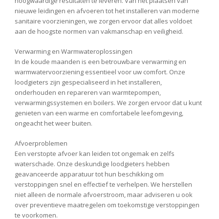
hoogwaardige resultaten te leveren. Van het plaatsen van
nieuwe leidingen en afvoeren tot het installeren van moderne
sanitaire voorzieningen, we zorgen ervoor dat alles voldoet
aan de hoogste normen van vakmanschap en veiligheid.
Verwarming en Warmwateroplossingen
In de koude maanden is een betrouwbare verwarming en
warmwatervoorziening essentieel voor uw comfort. Onze
loodgieters zijn gespecialiseerd in het installeren,
onderhouden en repareren van warmtepompen,
verwarmingssystemen en boilers. We zorgen ervoor dat u kunt
genieten van een warme en comfortabele leefomgeving,
ongeacht het weer buiten.
Afvoerproblemen
Een verstopte afvoer kan leiden tot ongemak en zelfs
waterschade. Onze deskundige loodgieters hebben
geavanceerde apparatuur tot hun beschikking om
verstoppingen snel en effectief te verhelpen. We herstellen
niet alleen de normale afvoerstroom, maar adviseren u ook
over preventieve maatregelen om toekomstige verstoppingen
te voorkomen.