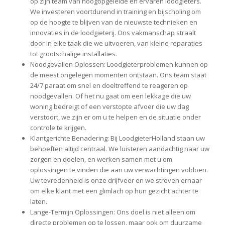
op zijn team van hoogopgeleide en ervaren loodgieters.
We investeren voortdurend in training en bijscholing om
op de hoogte te blijven van de nieuwste technieken en
innovaties in de loodgieterij. Ons vakmanschap straalt
door in elke taak die we uitvoeren, van kleine reparaties
tot grootschalige installaties.
Noodgevallen Oplossen:
Loodgieterproblemen kunnen op
de meest ongelegen momenten ontstaan. Ons team staat
24/7 paraat om snel en doeltreffend te reageren op
noodgevallen. Of het nu gaat om een lekkage die uw
woning bedreigt of een verstopte afvoer die uw dag
verstoort, we zijn er om u te helpen en de situatie onder
controle te krijgen.
Klantgerichte Benadering:
Bij LoodgieterHolland staan uw
behoeften altijd centraal. We luisteren aandachtig naar uw
zorgen en doelen, en werken samen met u om
oplossingen te vinden die aan uw verwachtingen voldoen.
Uw tevredenheid is onze drijfveer en we streven ernaar
om elke klant met een glimlach op hun gezicht achter te
laten.
Lange-Termijn Oplossingen
: Ons doel is niet alleen om
directe problemen op te lossen, maar ook om duurzame