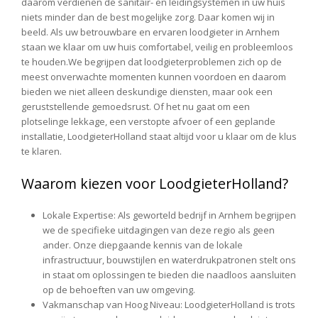
daarom verdienen de sanitair- en leidingsystemen in uw huis
niets minder dan de best mogelijke zorg. Daar komen wij in
beeld. Als uw betrouwbare en ervaren loodgieter in Arnhem
staan we klaar om uw huis comfortabel, veilig en probleemloos
te houden.We begrijpen dat loodgieterproblemen zich op de
meest onverwachte momenten kunnen voordoen en daarom
bieden we niet alleen deskundige diensten, maar ook een
geruststellende gemoedsrust. Of het nu gaat om een
plotselinge lekkage, een verstopte afvoer of een geplande
installatie, LoodgieterHolland staat altijd voor u klaar om de klus
te klaren.
Waarom kiezen voor LoodgieterHolland?
Lokale Expertise
: Als geworteld bedrijf in Arnhem begrijpen
we de specifieke uitdagingen van deze regio als geen
ander. Onze diepgaande kennis van de lokale
infrastructuur, bouwstijlen en waterdrukpatronen stelt ons
in staat om oplossingen te bieden die naadloos aansluiten
op de behoeften van uw omgeving.
Vakmanschap van Hoog Niveau
: LoodgieterHolland is trots