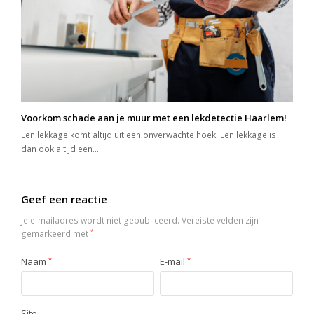
Voorkom schade aan je muur met een lekdetectie Haarlem!
Een lekkage komt altijd uit een onverwachte hoek. Een lekkage is
dan ook altijd een…
Geef een reactie
Je e-mailadres wordt niet gepubliceerd.
Vereiste velden zijn
gemarkeerd met
*
Naam
*
E-mail
*
Site