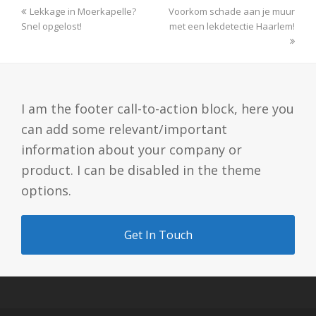
previous
next
Lekkage in Moerkapelle?
Voorkom schade aan je muur
post:
post:
Snel opgelost!
met een lekdetectie Haarlem!
I am the footer call-to-action block, here you
can add some relevant/important
information about your company or
product. I can be disabled in the theme
options.
Get In Touch