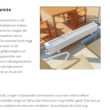
armte
convectoren is de
 Radiatoren maken
vectoren zuigen de
verwarmen deze.
De warmte lucht stijgt
t weer in de
 gelijkmatigere en
ngswarmte van
urt volledig binnenin
n als bijkomend
r je ze uit zet.
dt, zorgen vrijstaande convectoren voor een veel snellere
namelijk vergroot. Wil je dat het proces nog sneller gaat? Dan kun je
te combineren met een ventilator. Deze blaast de lucht nog