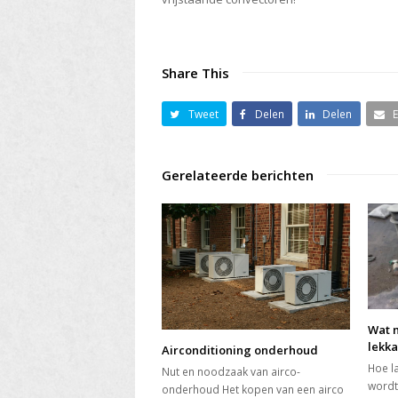
Share This
Tweet
Delen
Delen
Gerelateerde berichten
Wat m
lekk
Airconditioning onderhoud
Hoe l
Nut en noodzaak van airco-
wordt
onderhoud Het kopen van een airco