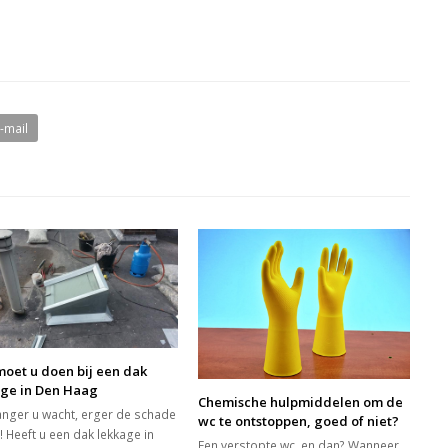
E-mail
oet u doen bij een dak
age in Den Haag
Chemische hulpmiddelen om de
anger u wacht, erger de schade
wc te ontstoppen, goed of niet?
! Heeft u een dak lekkage in
Een verstopte wc, en dan? Wanneer