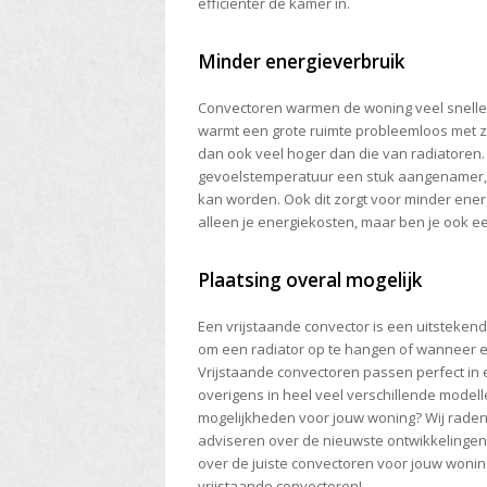
efficiënter de kamer in.
Minder energieverbruik
Convectoren warmen de woning veel sneller 
warmt een grote ruimte probleemloos met zo
dan ook veel hoger dan die van radiatoren.
gevoelstemperatuur een stuk aangenamer, w
kan worden. Ook dit zorgt voor minder energ
alleen je energiekosten, maar ben je ook een
Plaatsing overal mogelijk
Een vrijstaande convector is een uitsteken
om een radiator op te hangen of wanneer er
Vrijstaande convectoren passen perfect in el
overigens in heel veel verschillende modell
mogelijkheden voor jouw woning? Wij raden 
adviseren over de nieuwste ontwikkelingen,
over de juiste convectoren voor jouw woning
vrijstaande convectoren!