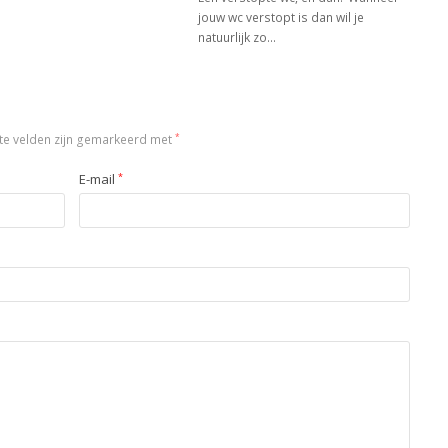
jouw wc verstopt is dan wil je
natuurlijk zo…
te velden zijn gemarkeerd met
*
E-mail
*